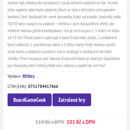
mohou být přidány do centrálních zásob během událostí ve hře. Kromě
toho najdete také karty událostí, které se mísí s běžnými vyčerpanými
kartami, čímž dodávají hře nové dynamiky. Když vyčerpáte zásobník, máte
50/50 šanci narazit na událost – většina z nich má pozitivní efekt, ale
některé mohou přinést komplikace. Hra je určena pro 1-5 hráčů ve věku
od 13 let. Obsah balení zahrnuje 6 karet Královské stráže, 5 unikátních
karet událostí, 1 pravidlovou kartu a 2 dělící karty. Hráči mohou využít
nové karty a události k posílení svých strategií a obohacení herního
zážitku. První expanze pro Valeria: Království karet je skvělým doplňkem
pro fanoušky, kteří chtějí přidat více zábavy a napětí do své hry!
Výrobce:
REXhry
GTIN (EAN):
0751784417866
BoardGameGeek
Zatrolené hry
119 Kč s DPH
101 Kč s DPH