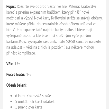
Popis:
Rozšiřte své dobrodružství ve hře "Valeria: Království
karet" s prvním expanzním balíčkem, který přináší nové
možnosti a výzvy! Nové karty Královské stráže se stávají občany,
které můžete přidat do centrálních zásob během událostí ve
hře. V této expanze také najdete karty událostí, které mají
vyčerpané pozadí a které se mísí s běžnými vyčerpanými
kartami. Když vyčerpáte zásobník, máte 50/50 šanci, že narazíte
na událost – většina z nich je pozitivní, ale některé mohou
přinést komplikace.
Věk:
13+
Počet hráčů:
1-5
Obsah balení:
6 karet Královské stráže
5 unikátních karet událostí
1 pravidlová karta