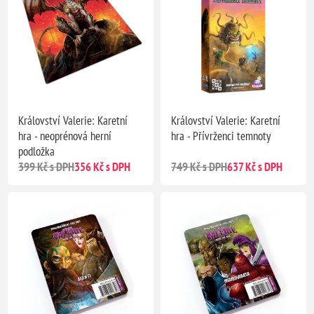
Království Valerie: Karetní
Království Valerie: Karetní
hra - neoprénová herní
hra - Přívrženci temnoty
podložka
399 Kč s DPH
356 Kč s DPH
749 Kč s DPH
637 Kč s DPH