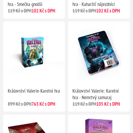
hra - Smečka gnollů
hra - Kaharští nájezdníci
119 Kč s DPH
102 Kč s DPH
119 Kč s DPH
102 Kč s DPH
Království Valerie-Karetní hra
Království Valerie: Karetní
hra - Nemrtvý samuraj
899 Kč s DPH
765 Kč s DPH
119 Kč s DPH
105 Kč s DPH