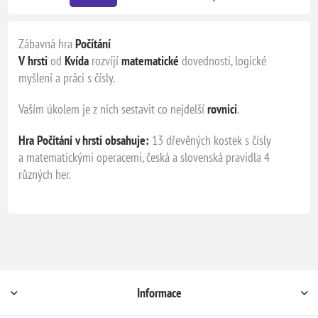
Zábavná hra
Počítání
V hrsti
od
Kvída
rozvíjí
matematické
dovednosti, logické
myšlení a práci s čísly.
Vaším úkolem je z nich sestavit co nejdelší
rovnici
.
Hra Počítání v hrsti obsahuje:
13 dřevěných kostek s čísly
a matematickými operacemi, česká a slovenská pravidla 4
různých her.
Informace