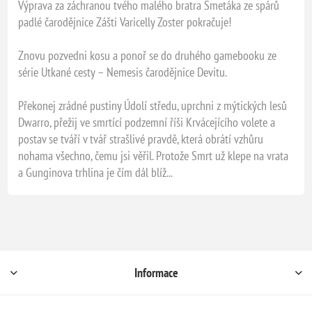
Výprava za záchranou tvého malého bratra Smetáka ze spárů
padlé čarodějnice Zášti Varicelly Zoster pokračuje!
Znovu pozvedni kosu a ponoř se do druhého gamebooku ze
série Utkané cesty –⁠ Nemesis čarodějnice Devitu.
Překonej zrádné pustiny Údolí středu, uprchni z mýtických lesů
Dwarro, přežij ve smrtící podzemní říši Krvácejícího volete a
postav se tváří v tvář strašlivé pravdě, která obrátí vzhůru
nohama všechno, čemu jsi věřil. Protože Smrt už klepe na vrata
a Gunginova trhlina je čím dál blíž...
Informace