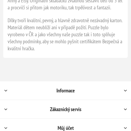
Anny a Elsy. Originální skládačku zvládnou sestavit děti od 3 let
a procvičí si přitom jak motoriku, tak trpělivost a fantazii.
Dílky tvoří kvalitní, pevný, a hlavně zdravotně nezávadný karton.
Materiál dětem neublíží ani v případě požití. Puzzle bylo
vyrobeno v ČR a jako všechny naše puzzle tak i toto splňuje
všechny podmínky, aby se mohlo pyšnit certifikátem Bezpečná a
kvalitní hračka.
Informace
Zákaznický servis
Můj účet