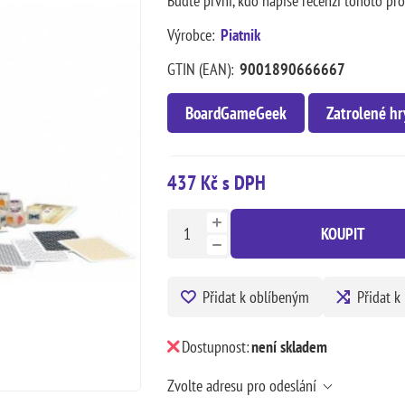
Buďte první, kdo napíše recenzi tohoto pr
Výrobce:
Piatnik
GTIN (EAN):
9001890666667
BoardGameGeek
Zatrolené hr
437 Kč s DPH
KOUPIT
Přidat k oblíbeným
Přidat k
Dostupnost:
není skladem
Zvolte adresu pro odeslání