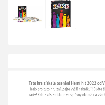
Tato hra získala ocenění Herní hit 2022 od 
Heslo pro tuto hru zní „dejte vyšší nabídku“! Buďte š
karty! Kdo z vás zariskuje ve správný okamžik a všec