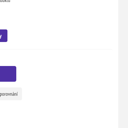
oduktu
y
 porovnání