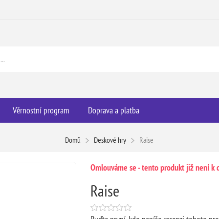
Věrnostní program
Doprava a platba
Domů
Deskové hry
Raise
Omlouváme se - tento produkt již není k d
Raise