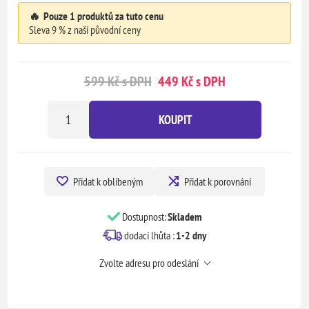
🔥
Pouze 1 produktů za tuto cenu
Sleva 9 % z naší původní ceny
599 Kč s DPH
449 Kč s DPH
KOUPIT
Přidat k oblíbeným
Přidat k porovnání
Dostupnost:
Skladem
dodací lhůta :
1-2 dny
Zvolte adresu pro odeslání