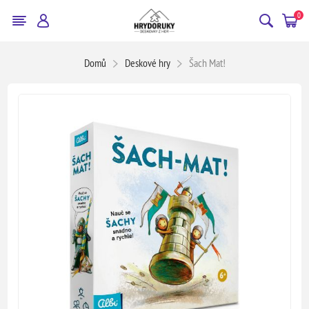
0
Domů
Deskové hry
Šach Mat!