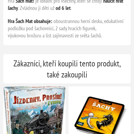
Hra
Šach mat!
je ideální pro všechny, kteří se chtějí
naučit hrát
šachy
. Zvládnou ji děti už
od 6 let
.
Hra Šach Mat obsahuje:
oboustrannou herní desku, edukativní
podložku pod šachovnici, 2 sady hracích figurek,
výukovou brožuru a list zajímavostí ze světa šachů.
Zákazníci, kteří koupili tento produkt,
také zakoupili