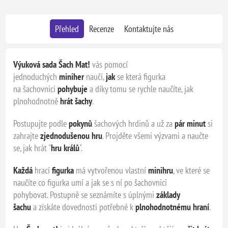
Přehled
Recenze
Kontaktujte nás
Výuková sada Šach Mat!
vás pomocí
jednoduchých
miniher
naučí,
jak
se která figurka
na šachovnici
pohybuje
a díky tomu se rychle naučíte, jak
plnohodnotně
hrát šachy
.
Postupujte podle
pokynů
šachových hrdinů a už za
pár minut
si
zahrajte
zjednodušenou hru
. Projděte všemi výzvami a naučte
se, jak hrát "
hru králů
".
Každá
hrací
figurka
má vytvořenou vlastní
minihru
, ve které se
naučíte co figurka umí a jak se s ní po šachovnici
pohybovat. Postupně se seznámíte s úplnými
základy
šachu
a získáte dovednosti potřebné k
plnohodnotnému hraní
.