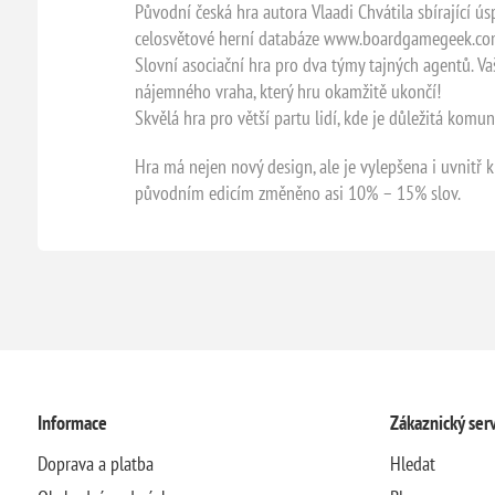
Původní česká hra autora Vlaadi Chvátila sbírající ús
celosvětové herní databáze www.boardgamegeek.co
Slovní asociační hra pro dva týmy tajných agentů. V
nájemného vraha, který hru okamžitě ukončí!
Skvělá hra pro větší partu lidí, kde je důležitá komu
Hra má nejen nový design, ale je vylepšena i uvnitř k
původním edicím změněno asi 10% – 15% slov.
Informace
Zákaznický serv
Doprava a platba
Hledat