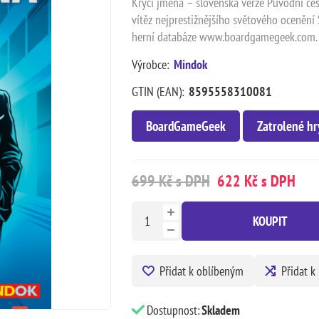
Krycí jména – slovenská verze Původní česk
vítěz nejprestižnějšího světového ocenění S
herní databáze www.boardgamegeek.com.
Výrobce:
Mindok
GTIN (EAN):
8595558310081
BoardGameGeek
Zatrolené hr
699 Kč s DPH
622 Kč s DPH
KOUPIT
Přidat k oblíbeným
Přidat k
Dostupnost:
Skladem