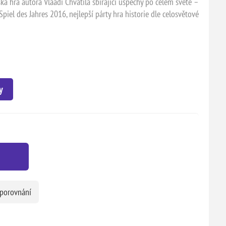
á hra autora Vlaadi Chvátila sbírající úspěchy po celém světě –
piel des Jahres 2016, nejlepší párty hra historie dle celosvětové
y
 porovnání