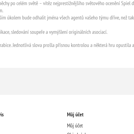
pěchy po celém světě – vítěz nejprestižnějšího světového ocenění Spiel de
m.
aším úkolem bude odhalit jména všech agentů vašeho týmu dříve, než tak 
nikace, sledování soupeře a vymýšlení originálních asociací.
rabice. Jednotlivá slova prošla přísnou kontrolou a některá hru opustila 
is
Můj účet
Můj účet