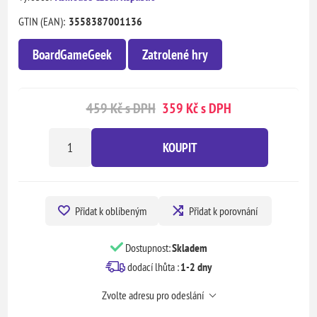
GTIN (EAN):
3558387001136
BoardGameGeek
Zatrolené hry
459 Kč s DPH
359 Kč s DPH
KOUPIT
Přidat k oblíbeným
Přidat k porovnání
Dostupnost:
Skladem
dodací lhůta :
1-2 dny
Zvolte adresu pro odeslání