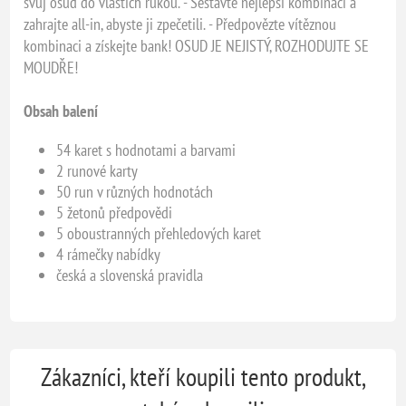
svůj osud do vlastích rukou. - Sestavte nejlepší kombinaci a
zahrajte all-in, abyste ji zpečetili. - Předpovězte vítěznou
kombinaci a získejte bank! OSUD JE NEJISTÝ, ROZHODUJTE SE
MOUDŘE!
Obsah balení
54 karet s hodnotami a barvami
2 runové karty
50 run v různých hodnotách
5 žetonů předpovědi
5 oboustranných přehledových karet
4 rámečky nabídky
česká a slovenská pravidla
Zákazníci, kteří koupili tento produkt,