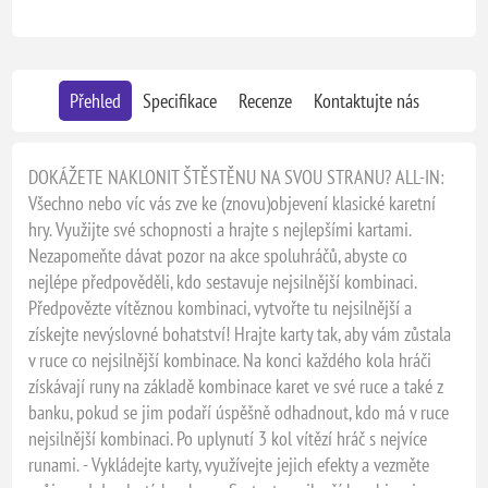
Přehled
Specifikace
Recenze
Kontaktujte nás
DOKÁŽETE NAKLONIT ŠTĚSTĚNU NA SVOU STRANU? ALL-IN:
Všechno nebo víc vás zve ke (znovu)objevení klasické karetní
hry. Využijte své schopnosti a hrajte s nejlepšími kartami.
Nezapomeňte dávat pozor na akce spoluhráčů, abyste co
nejlépe předpověděli, kdo sestavuje nejsilnější kombinaci.
Předpovězte vítěznou kombinaci, vytvořte tu nejsilnější a
získejte nevýslovné bohatství! Hrajte karty tak, aby vám zůstala
v ruce co nejsilnější kombinace. Na konci každého kola hráči
získávají runy na základě kombinace karet ve své ruce a také z
banku, pokud se jim podaří úspěšně odhadnout, kdo má v ruce
nejsilnější kombinaci. Po uplynutí 3 kol vítězí hráč s nejvíce
runami. - Vykládejte karty, využívejte jejich efekty a vezměte