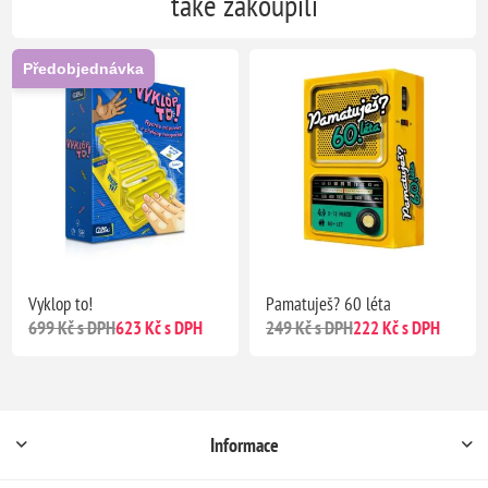
také zakoupili
Předobjednávka
Vyklop to!
Pamatuješ? 60 léta
699 Kč s DPH
623 Kč s DPH
249 Kč s DPH
222 Kč s DPH
Informace