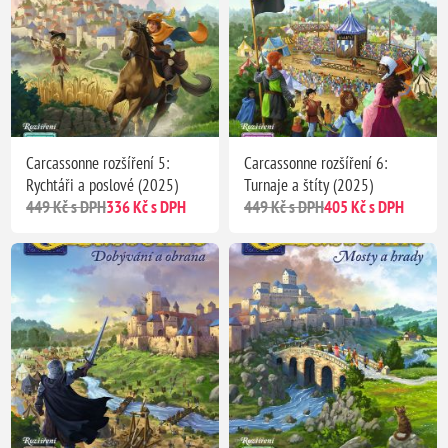
Carcassonne rozšíření 5:
Carcassonne rozšíření 6:
Rychtáři a poslové (2025)
Turnaje a štíty (2025)
449 Kč s DPH
336 Kč s DPH
449 Kč s DPH
405 Kč s DPH