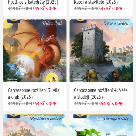
Hostince a katedrály (2025)
Kupci a stavitelé (2025)
449 Kč s DPH
349 Kč s DPH
449 Kč s DPH
347 Kč s DPH
Carcassonne rozšíření 3: Víla
Carcassonne rozšíření 4: Věže
a drak (2025)
a zloději (2025)
449 Kč s DPH
354 Kč s DPH
449 Kč s DPH
354 Kč s DPH