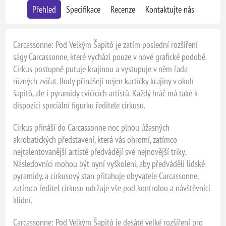
Přehled
Specifikace
Recenze
Kontaktujte nás
Carcassonne: Pod Velkým Šapitó je zatím poslední rozšíření
ságy Carcassonne, které vychází pouze v nové grafické podobě.
Cirkus postupně putuje krajinou a vystupuje v něm řada
různých zvířat. Body přinášejí nejen kartičky krajiny v okolí
šapitó, ale i pyramidy cvičících artistů. Každý hráč má také k
dispozici speciální figurku ředitele cirkusu.
Cirkus přináší do Carcassonne noc plnou úžasných
akrobatických představení, která vás ohromí, zatímco
nejtalentovanější artisté předvádějí své nejnovější triky.
Následovníci mohou být nyní vyškoleni, aby předváděli lidské
pyramidy, a cirkusový stan přitahuje obyvatele Carcassonne,
zatímco ředitel cirkusu udržuje vše pod kontrolou a návštěvníci
klidní.
Carcassonne: Pod Velkým Šapitó je desáté velké rozšíření pro