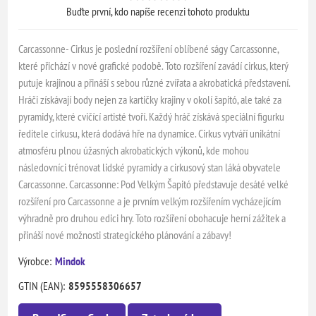
Buďte první, kdo napíše recenzi tohoto produktu
Carcassonne- Cirkus je poslední rozšíření oblíbené ságy Carcassonne,
které přichází v nové grafické podobě. Toto rozšíření zavádí cirkus, který
putuje krajinou a přináší s sebou různé zvířata a akrobatická představení.
Hráči získávají body nejen za kartičky krajiny v okolí šapitó, ale také za
pyramidy, které cvičící artisté tvoří. Každý hráč získává speciální figurku
ředitele cirkusu, která dodává hře na dynamice. Cirkus vytváří unikátní
atmosféru plnou úžasných akrobatických výkonů, kde mohou
následovníci trénovat lidské pyramidy a cirkusový stan láká obyvatele
Carcassonne. Carcassonne: Pod Velkým Šapitó představuje desáté velké
rozšíření pro Carcassonne a je prvním velkým rozšířením vycházejícím
výhradně pro druhou edici hry. Toto rozšíření obohacuje herní zážitek a
přináší nové možnosti strategického plánování a zábavy!
Výrobce:
Mindok
GTIN (EAN):
8595558306657