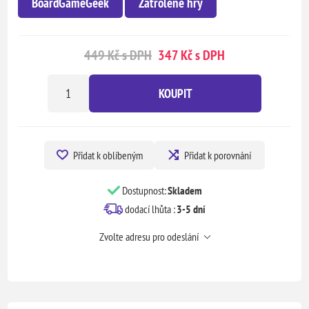
BoardGameGeek
Zatrolené hry
449 Kč s DPH
347 Kč s DPH
KOUPIT
Přidat k oblíbeným
Přidat k porovnání
Dostupnost:
Skladem
dodací lhůta :
3-5 dní
Zvolte adresu pro odeslání