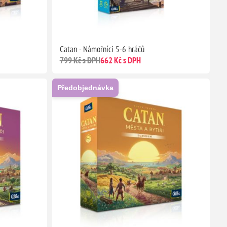
Catan - Námořníci 5-6 hráčů
799 Kč s DPH
662 Kč s DPH
Předobjednávka