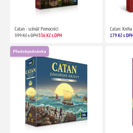
Catan - scénář Pomocníci
Catan: Knih
399 Kč s DPH
336 Kč s DPH
179 Kč s DP
Předobjednávka