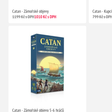
Catan - Zámořské objevy
Catan - Kupci
1199 Kč s DPH
1010 Kč s DPH
799 Kč s DP
Catan - Zámořské objevy 5-6 hráčů