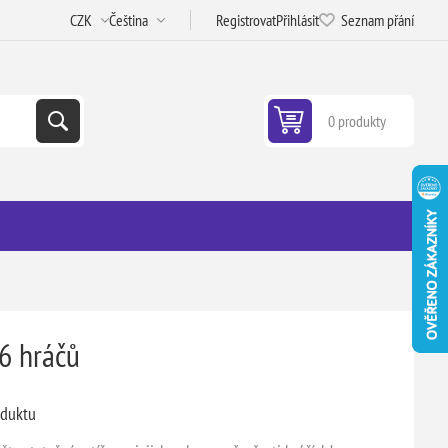
Registrovat
Přihlásit
Seznam přání
0 produkty
-6 hráčů
oduktu