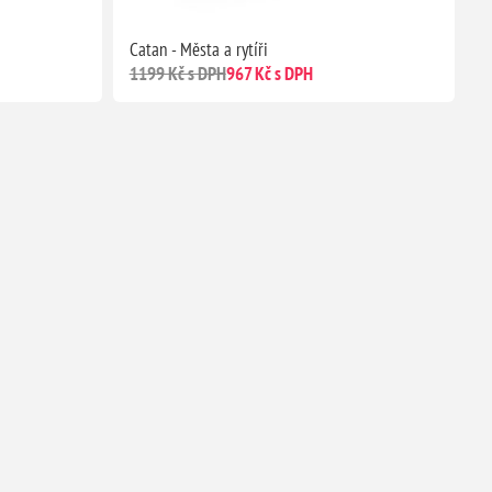
Catan - Města a rytíři
1199 Kč s DPH
967 Kč s DPH