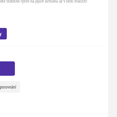
e statečné rytíře na jejich ochranu až v šesti hráčích!
y
 porovnání