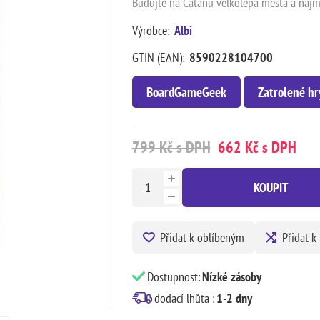
Budujte na Catanu velkolepá města a najmět
Výrobce:
Albi
GTIN (EAN):
8590228104700
BoardGameGeek
Zatrolené hr
799 Kč s DPH
662 Kč s DPH
KOUPIT
Přidat k oblíbeným
Přidat k
Dostupnost:
Nízké zásoby
dodací lhůta :
1-2 dny