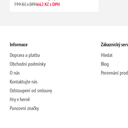
799 Kč s DPH
662 Kč s DPH
Informace
Zákaznický serv
Doprava a platba
Hledat
Obchodní podmínky
Blog
O nás
Porovnání pro
Kontaktujte nás
Odstoupení od smlouvy
Hry v herně
Puncovní značky