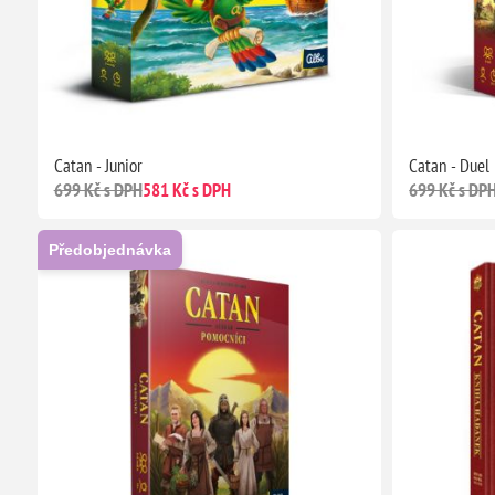
Catan - Junior
Catan - Duel
699 Kč s DPH
581 Kč s DPH
699 Kč s DP
Předobjednávka