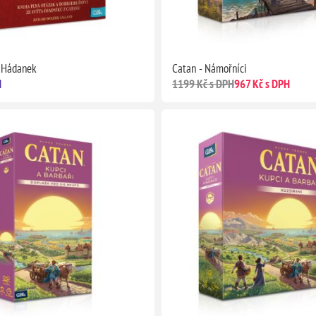
a Hádanek
Catan - Námořníci
H
1199 Kč s DPH
967 Kč s DPH