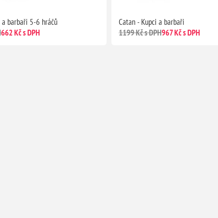
 a barbaři 5-6 hráčů
Catan - Kupci a barbaři
H
662 Kč s DPH
1199 Kč s DPH
967 Kč s DPH