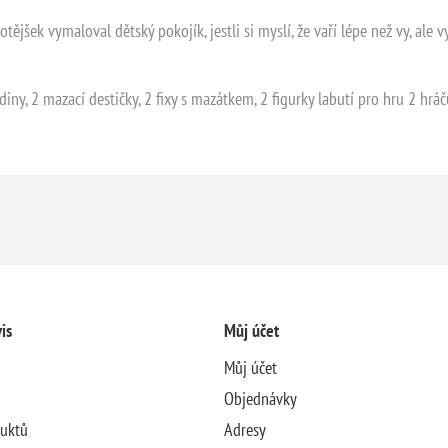
jšek vymaloval dětský pokojík, jestli si myslí, že vaří lépe než vy, ale vyz
iny, 2 mazací destičky, 2 fixy s mazátkem, 2 figurky labutí pro hru 2 hráč
is
Můj účet
Můj účet
Objednávky
duktů
Adresy