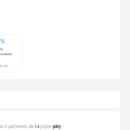
ou či partnerem, ale
i s
jinými
páry
.