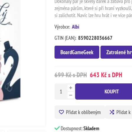
Dokonalý pár je skvělý dárek a zábava pro p
zejména párům, které si při hraní vyzkouš
si zalichotit. Navíc lze hru hrát i ve více pá
Výrobce:
Albi
GTIN (EAN):
8590228036667
BoardGameGeek
Zatrolené hr
699 Kč s DPH
643 Kč s DPH
KOUPIT
Přidat k oblíbeným
Přidat k
Dostupnost:
Skladem