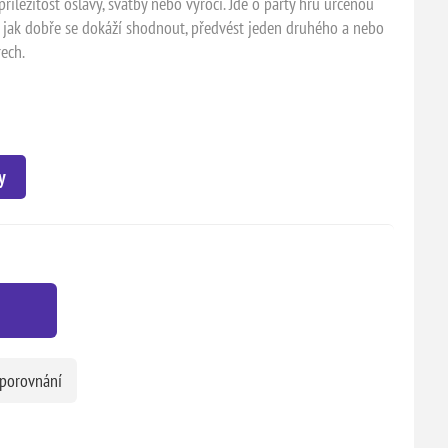
říležitost oslavy, svatby nebo výročí. Jde o párty hru určenou
í, jak dobře se dokáží shodnout, předvést jeden druhého a nebo
rech.
y
 porovnání