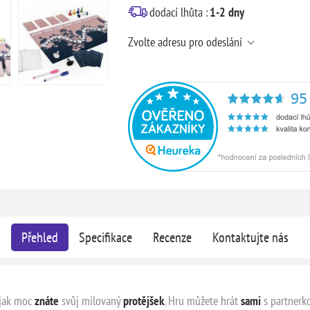
dodací lhůta :
1-2 dny
Zvolte adresu pro odeslání
Přehled
Specifikace
Recenze
Kontaktujte nás
 jak moc
znáte
svůj milovaný
protějšek
. Hru můžete hrát
sami
s partnerk