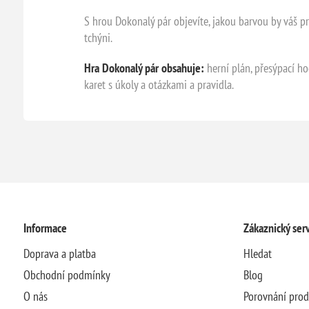
S hrou Dokonalý pár objevíte, jakou barvou by váš protě
tchýni.
Hra Dokonalý pár obsahuje:
herní plán, přesýpací hod
karet s úkoly a otázkami a pravidla.
Informace
Zákaznický serv
Doprava a platba
Hledat
Obchodní podmínky
Blog
O nás
Porovnání pro