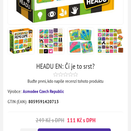
HEADU EN: Čí je to srst?
Buďte první, kdo napíše recenzi tohoto produktu
Výrobce:
Asmodee Czech Republic
GTIN (EAN):
8059591420713
249 Kč s DPH
111 Kč s DPH