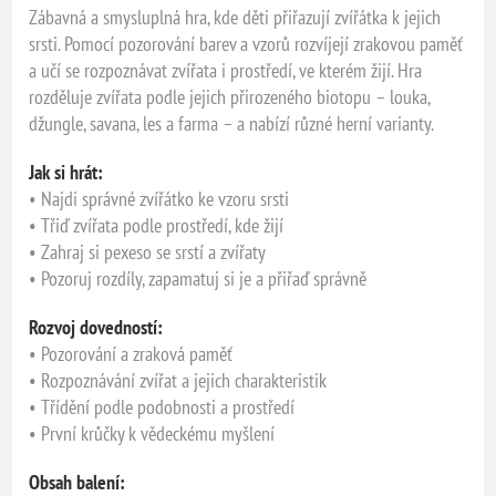
Zábavná a smysluplná hra, kde děti přiřazují zvířátka k jejich
srsti. Pomocí pozorování barev a vzorů rozvíjejí zrakovou paměť
a učí se rozpoznávat zvířata i prostředí, ve kterém žijí. Hra
rozděluje zvířata podle jejich přirozeného biotopu – louka,
džungle, savana, les a farma – a nabízí různé herní varianty.
Jak si hrát:
• Najdi správné zvířátko ke vzoru srsti
• Třiď zvířata podle prostředí, kde žijí
• Zahraj si pexeso se srstí a zvířaty
• Pozoruj rozdíly, zapamatuj si je a přiřaď správně
Rozvoj dovedností:
• Pozorování a zraková paměť
• Rozpoznávání zvířat a jejich charakteristik
• Třídění podle podobnosti a prostředí
• První krůčky k vědeckému myšlení
Obsah balení: