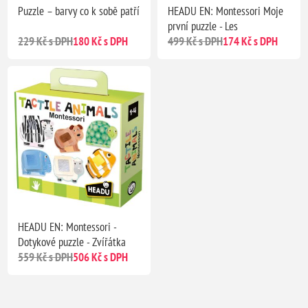
Puzzle – barvy co k sobě patří
HEADU EN: Montessori Moje
první puzzle - Les
229 Kč s DPH
180 Kč s DPH
499 Kč s DPH
174 Kč s DPH
HEADU EN: Montessori -
Dotykové puzzle - Zvířátka
559 Kč s DPH
506 Kč s DPH