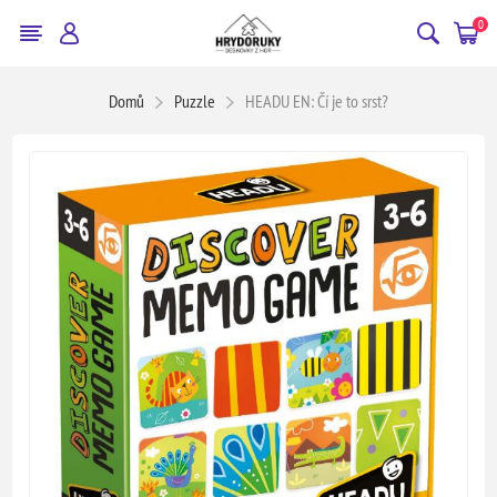
0
Domů
Puzzle
HEADU EN: Čí je to srst?