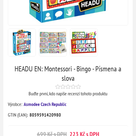
HEADU EN: Montessori - Bingo - Písmena a
slova
Buďte první, kdo napíše recenzi tohoto produktu
Výrobce:
Asmodee Czech Republic
GTIN (EAN):
8059591420980
699 Kč s DPH
223 Kč s DPH