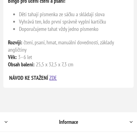
Bingo pro učení čtení a psaní!
Děti tahají písmenka ze sáčku a skládají slova
Vyhrává ten, kdo první správně vyplní kartičku
Doporučujeme tahat vždy jedno písmenko
Rozvíjí:
čtení, psaní, hmat, manuální dovednosti, základy
angličtiny
Věk:
3–6 let
Obsah balení:
25,5 x 32,5 x 7,3 cm
NÁVOD KE STAŽENÍ
ZDE
Informace