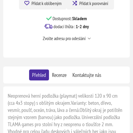
Přidat k oblíbeným
Přidat k porovnání
Dostupnost:
Skladem
dodací lhůta :
1-2 dny
Zvolte adresu pro odeslání
Přehled
Recenze
Kontaktujte nás
Neoprenová herní podložka (playmat) velikosti 120 x 90 cm
(cca 4x3 stopy) s obšitým okrajem.Varianty: beton, dřevo,
vesmír, poušť, oceán, tráva, láva a černá.Obšitý okraj je potištěn
stejným vzorem (barvou) jako podložka. Univerzální podložka
TLAMA games pro stolní hry z neoprenu o tloušťce 2 mm.
Vhodné pro celou řadu deskových i válečných her jako jsou