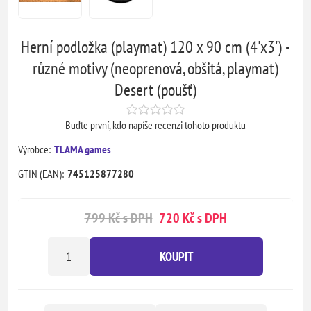
Herní podložka (playmat) 120 x 90 cm (4'x3') -
různé motivy (neoprenová, obšitá, playmat)
Desert (poušť)
Buďte první, kdo napíše recenzi tohoto produktu
Výrobce:
TLAMA games
GTIN (EAN):
745125877280
799 Kč s DPH
720 Kč s DPH
KOUPIT