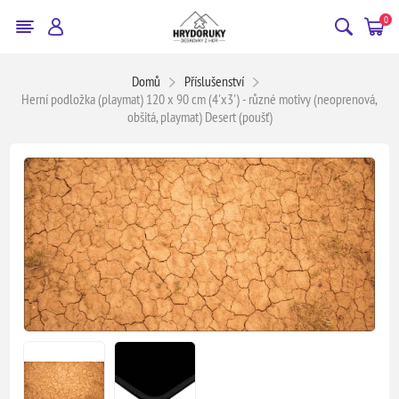
0
Domů
Příslušenství
Herní podložka (playmat) 120 x 90 cm (4'x3') - různé motivy (neoprenová,
obšitá, playmat) Desert (poušť)