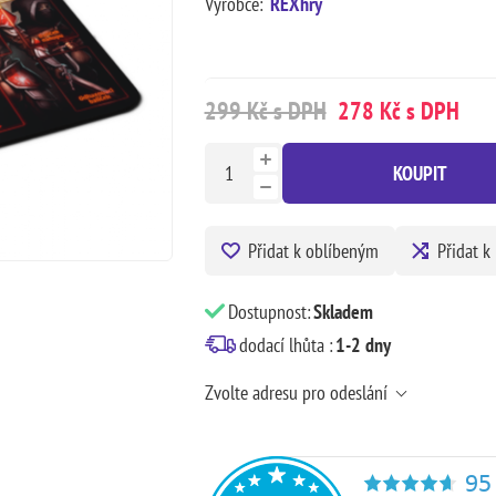
Výrobce:
REXhry
299 Kč s DPH
278 Kč s DPH
KOUPIT
Přidat k oblíbeným
Přidat k
Dostupnost:
Skladem
dodací lhůta :
1-2 dny
Zvolte adresu pro odeslání