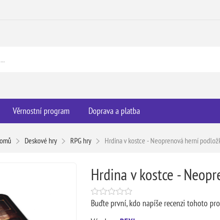
Věrnostní program
Doprava a platba
omů
Deskové hry
RPG hry
Hrdina v kostce - Neoprenová herní podlož
Hrdina v kostce - Neop
Buďte první, kdo napíše recenzi tohoto pr