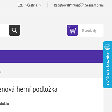
Registrovat
Přihlásit
Seznam přání
0 produkty
ka
renová herní podložka
oduktu