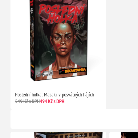
Poslední holka: Masakr v posvátných hájích
549 Kč s DPH
494 Kč s DPH