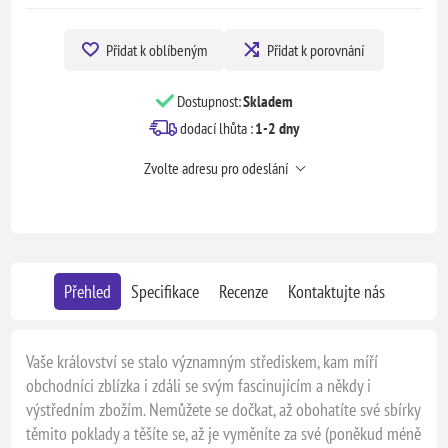
Přidat k oblíbeným
Přidat k porovnání
Dostupnost:
Skladem
dodací lhůta :
1-2 dny
Zvolte adresu pro odeslání
Přehled
Specifikace
Recenze
Kontaktujte nás
Vaše království se stalo významným střediskem, kam míří
obchodníci zblízka i zdáli se svým fascinujícím a někdy i
výstředním zbožím. Nemůžete se dočkat, až obohatíte své sbírky
těmito poklady a těšíte se, až je vyměníte za své (poněkud méně