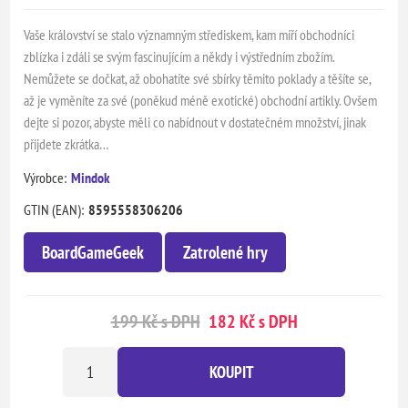
Vaše království se stalo významným střediskem, kam míří obchodníci
zblízka i zdáli se svým fascinujícím a někdy i výstředním zbožím.
Nemůžete se dočkat, až obohatíte své sbírky těmito poklady a těšíte se,
až je vyměníte za své (poněkud méně exotické) obchodní artikly. Ovšem
dejte si pozor, abyste měli co nabídnout v dostatečném množství, jinak
přijdete zkrátka…
Výrobce:
Mindok
GTIN (EAN):
8595558306206
BoardGameGeek
Zatrolené hry
199 Kč s DPH
182 Kč s DPH
KOUPIT