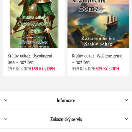
Králův odkaz: Osvobození
Králův odkaz: Vzdálené země
lesa – rozšíření
– rozšíření
199 Kč s DPH
159 Kč s DPH
399 Kč s DPH
329 Kč s DPH
Informace
Zákaznický servis