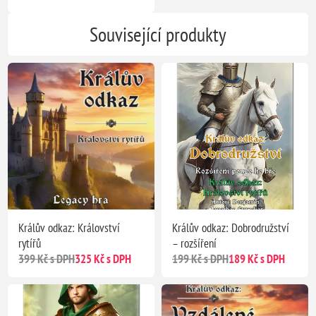
Související produkty
Králův odkaz: Království
Králův odkaz: Dobrodružství
rytířů
– rozšíření
399 Kč s DPH
325 Kč s DPH
199 Kč s DPH
189 Kč s DPH