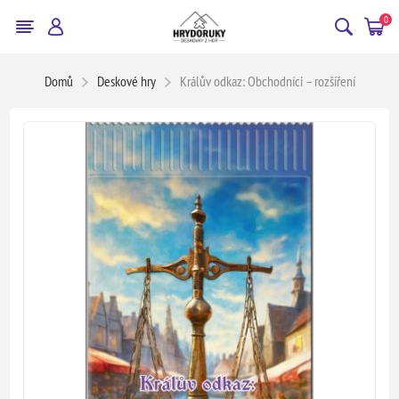
0
Domů
Deskové hry
Králův odkaz: Obchodníci – rozšíření