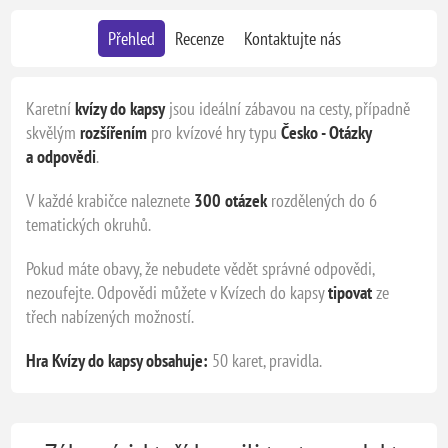
Přehled
Recenze
Kontaktujte nás
Karetní
kvízy do kapsy
jsou ideální zábavou na cesty, případně
skvělým
rozšířením
pro kvízové hry typu
Česko - Otázky
a odpovědi
.
V každé krabičce naleznete
300 otázek
rozdělených do 6
tematických okruhů.
Pokud máte obavy, že nebudete vědět správné odpovědi,
nezoufejte. Odpovědi můžete v Kvízech do kapsy
tipovat
ze
třech nabízených možností.
Hra Kvízy do kapsy obsahuje:
50 karet, pravidla.