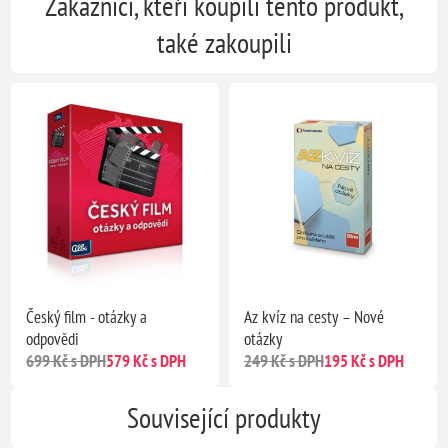
Zákazníci, kteří koupili tento produkt,
také zakoupili
Český film - otázky a
Az kvíz na cesty – Nové
odpovědi
otázky
699 Kč s DPH
579 Kč s DPH
249 Kč s DPH
195 Kč s DPH
Související produkty