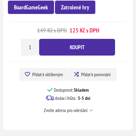
BoardGameGeek
Zatrolené hry
149 Kč s DPH
125 Kč s DPH
KOUPIT
Přidat k oblíbeným
Přidat k porovnání
Dostupnost:
Skladem
dodací lhůta :
3-5 dní
Zvolte adresu pro odeslání