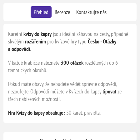
Přehled
Recenze
Kontaktujte nás
Karetní
kvízy do kapsy
jsou ideální zábavou na cesty, případně
skvělým
rozšířením
pro kvízové hry typu
Česko - Otázky
a odpovědi
.
V každé krabičce naleznete
300 otázek
rozdělených do 6
tematických okruhů.
Pokud máte obavy, že nebudete vědět správné odpovědi,
nezoufejte. Odpovědi můžete v Kvízech do kapsy
tipovat
ze
třech nabízených možností.
Hra Kvízy do kapsy obsahuje:
50 karet, pravidla.