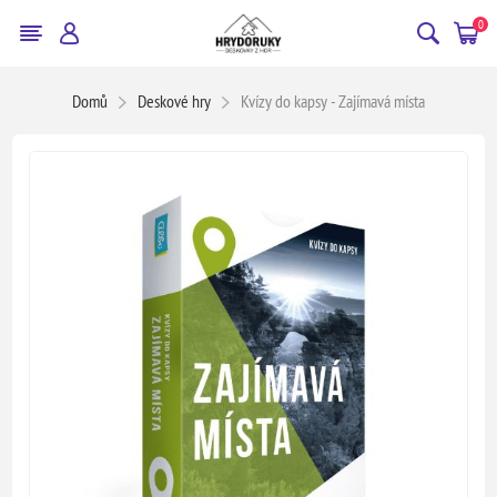
0
Domů
Deskové hry
Kvízy do kapsy - Zajímavá místa