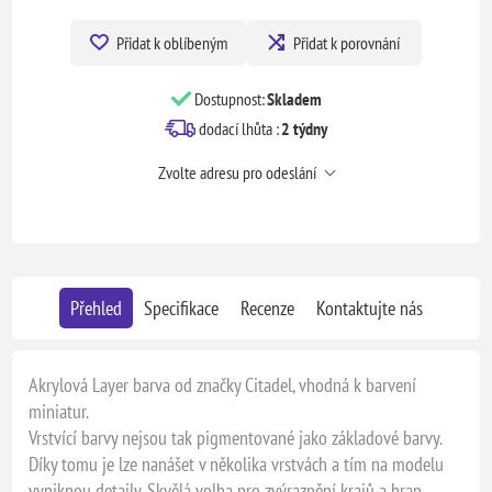
Přidat k oblíbeným
Přidat k porovnání
Dostupnost:
Skladem
dodací lhůta :
2 týdny
Zvolte adresu pro odeslání
Přehled
Specifikace
Recenze
Kontaktujte nás
Akrylová Layer barva od značky Citadel, vhodná k barvení
miniatur.
Vrstvící barvy nejsou tak pigmentované jako základové barvy.
Díky tomu je lze nanášet v několika vrstvách a tím na modelu
vyniknou detaily. Skvělá volba pro zvýraznění krajů a hran.