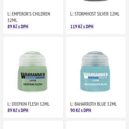
L: EMPEROR'S CHILDREN
L: STORMHOST SILVER 12ML
12ML
89 Kč s DPH
119 Kč s DPH
L: DEEPKIN FLESH 12ML
L: BAHARROTH BLUE 12ML
89 Kč s DPH
90 Kč s DPH