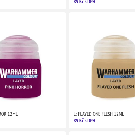
89 Kč s DPH
RROR 12ML
L: FLAYED ONE FLESH 12ML
89 Kč s DPH