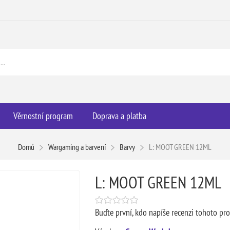
Věrnostní program
Doprava a platba
Domů
Wargaming a barvení
Barvy
L: MOOT GREEN 12ML
L: MOOT GREEN 12ML
Buďte první, kdo napíše recenzi tohoto pr