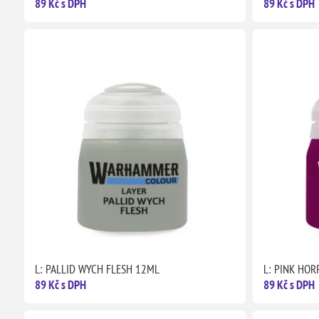
89 Kč s DPH
89 Kč s DPH
L: PALLID WYCH FLESH 12ML
L: PINK HO
89 Kč s DPH
89 Kč s DPH