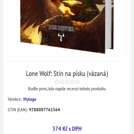
Lone Wolf: Stín na písku (vázaná)
Buďte první, kdo napíše recenzi tohoto produktu
Výrobce:
Mytago
GTIN (EAN):
9788087761564
374 Kč s DPH