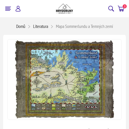
0
Domů
Literatura
Mapa Sommerlundu a Temných zemí