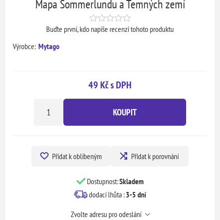
Mapa Sommerlundu a Temných zemí
Buďte první, kdo napíše recenzi tohoto produktu
Výrobce:
Mytago
49 Kč s DPH
KOUPIT
Přidat k oblíbeným
Přidat k porovnání
Dostupnost:
Skladem
dodací lhůta :
3-5 dní
Zvolte adresu pro odeslání