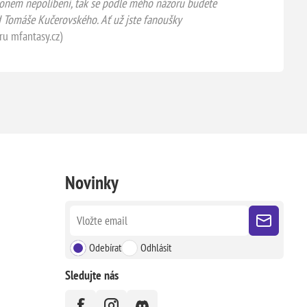
erionem nepolíbení, tak se podle mého názoru budete
d Tomáše Kučerovského. Ať už jste fanoušky
ru mfantasy.cz)
Novinky
Odebírat
Odhlásit
Sledujte nás