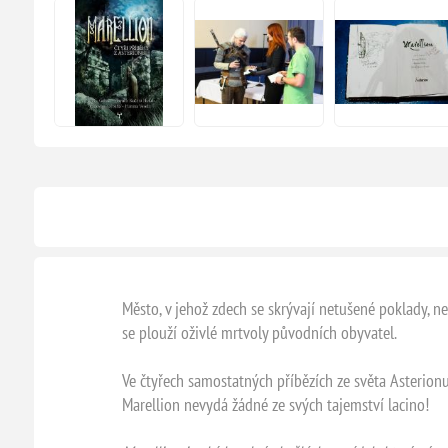
Město, v jehož zdech se skrývají netušené poklady, n
se plouží oživlé mrtvoly původních obyvatel.
Ve čtyřech samostatných příbězích ze světa Asterion
Marellion nevydá žádné ze svých tajemství lacino!