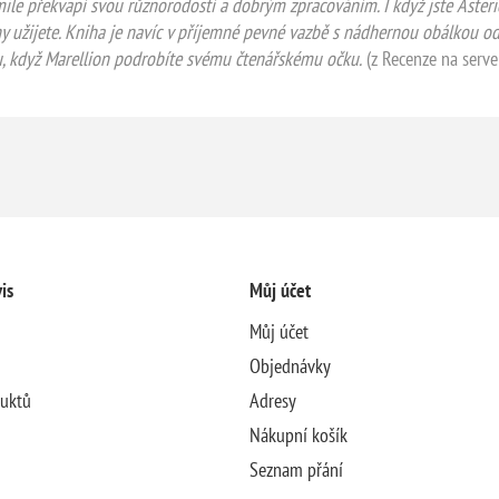
s mile překvapí svou různorodostí a dobrým zpracováním. I když jste Ast
ny užijete. Kniha je navíc v příjemné pevné vazbě s nádhernou obálkou o
u, když Marellion podrobíte svému čtenářskému očku.
(z Recenze na serve
is
Můj účet
Můj účet
Objednávky
duktů
Adresy
Nákupní košík
Seznam přání