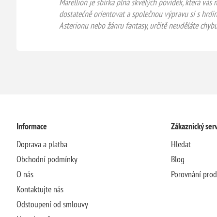
Marellion je sbírka plná skvělých povídek, která vá
dostatečně orientovat a společnou výpravu si s hrdi
Asterionu nebo žánru fantasy, určitě neuděláte chyb
Informace
Zákaznický serv
Doprava a platba
Hledat
Obchodní podmínky
Blog
O nás
Porovnání pro
Kontaktujte nás
Odstoupení od smlouvy