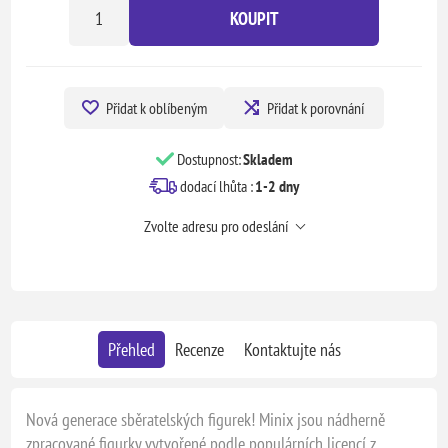
KOUPIT
Přidat k oblíbeným
Přidat k porovnání
Dostupnost:
Skladem
dodací lhůta :
1-2 dny
Zvolte adresu pro odeslání
Přehled
Recenze
Kontaktujte nás
Nová generace sběratelských figurek! Minix jsou nádherně
zpracované figurky vytvořené podle populárních licencí z