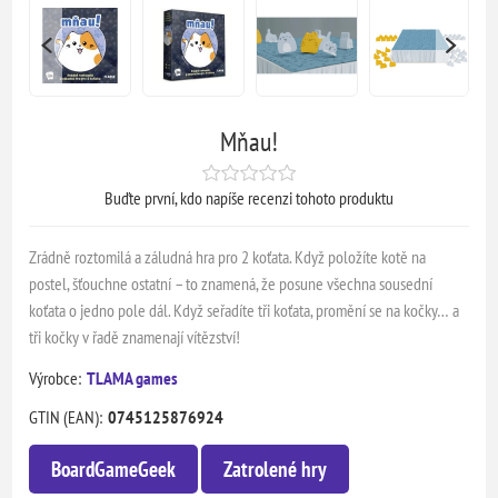
Mňau!
Buďte první, kdo napíše recenzi tohoto produktu
Zrádně roztomilá a záludná hra pro 2 koťata. Když položíte kotě na
postel, šťouchne ostatní – to znamená, že posune všechna sousední
koťata o jedno pole dál. Když seřadíte tři koťata, promění se na kočky… a
tři kočky v řadě znamenají vítězství!
Výrobce:
TLAMA games
GTIN (EAN):
0745125876924
BoardGameGeek
Zatrolené hry