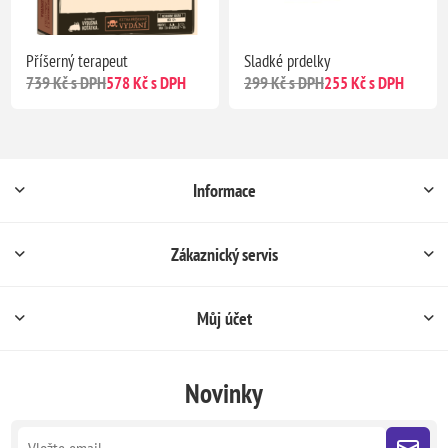
Příšerný terapeut
Sladké prdelky
739 Kč s DPH
578 Kč s DPH
299 Kč s DPH
255 Kč s DPH
Informace
Zákaznický servis
Můj účet
Novinky