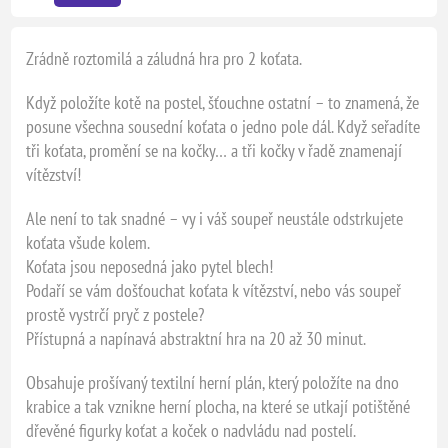
Zrádně roztomilá a záludná hra pro 2 koťata.
Když položíte kotě na postel, šťouchne ostatní – to znamená, že
posune všechna sousední koťata o jedno pole dál. Když seřadíte
tři koťata, promění se na kočky… a tři kočky v řadě znamenají
vítězství!
Ale není to tak snadné – vy i váš soupeř neustále odstrkujete
koťata všude kolem.
Koťata jsou neposedná jako pytel blech!
Podaří se vám došťouchat koťata k vítězství, nebo vás soupeř
prostě vystrčí pryč z postele?
Přístupná a napínavá abstraktní hra na 20 až 30 minut.
Obsahuje prošívaný textilní herní plán, který položíte na dno
krabice a tak vznikne herní plocha, na které se utkají potištěné
dřevěné figurky koťat a koček o nadvládu nad postelí.