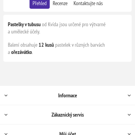
Přehled
Recenze
Kontaktujte nás
Pastelky v tubusu
od Kvída jsou určené pro výtvarné
a umělecké účely.
Balení obsahuje
12 kusů
pastelek v různých barvách
a
ořezávátko
.
Informace
Zákaznický servis
Můj účet