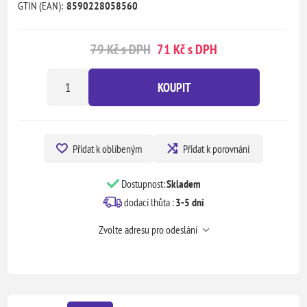
GTIN (EAN):
8590228058560
79 Kč s DPH
71 Kč s DPH
KOUPIT
Přidat k oblíbeným
Přidat k porovnání
Dostupnost:
Skladem
dodací lhůta :
3-5 dní
Zvolte adresu pro odeslání