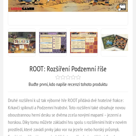
ROOT: Rozšíření Podzemní říše
Buďte první, kdo napíše recenzi tohoto produktu
Druhé rozšíření k už tak výborné hře ROOT přidává dvě hratelné frakce:
Krkavčí spiknutí a Podzemní hrabství. Toto rozšíření také obsahuje novou
oboustrannou herní desku se dvěma zcela novými mapami – jezerní a
horskou. Díky tomu můžete základní hru spolu s rozšířeními hrát v novém
prostředí, které zavádí prvky jako vor na jezeře nebo horský průsmyk.