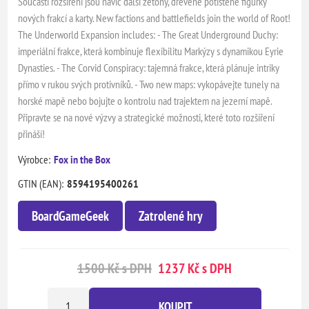
Součástí rozšíření jsou navíc další žetony, dřevěné potištěné figurky
nových frakcí a karty. New factions and battlefields join the world of Root!
The Underworld Expansion includes: - The Great Underground Duchy:
imperiální frakce, která kombinuje flexibilitu Markýzy s dynamikou Eyrie
Dynasties. - The Corvid Conspiracy: tajemná frakce, která plánuje intriky
přímo v rukou svých protivníků. - Two new maps: vykopávejte tunely na
horské mapě nebo bojujte o kontrolu nad trajektem na jezerní mapě.
Připravte se na nové výzvy a strategické možnosti, které toto rozšíření
přináší!
Výrobce:
Fox in the Box
GTIN (EAN):
8594195400261
BoardGameGeek
Zatrolené hry
1500 Kč s DPH
1237 Kč s DPH
KOUPIT