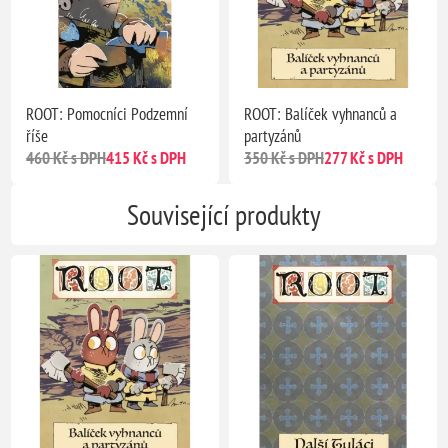
ROOT: Pomocníci Podzemní
ROOT: Balíček vyhnanců a
říše
partyzánů
460 Kč s DPH
415 Kč s DPH
350 Kč s DPH
277 Kč s DPH
Související produkty