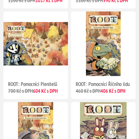
1200 Kč s DPH
1017 Kč s DPH
1100 Kč s DPH
990 Kč s DPH
ROOT: Pomocníci Plenitelů
ROOT: Pomocníci Říčního lidu
700 Kč s DPH
604 Kč s DPH
460 Kč s DPH
406 Kč s DPH