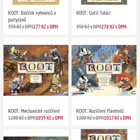
ROOT: Balíček vyhnanců a
ROOT: Další Tuláci
partyzánů
350 Kč s DPH
277 Kč s DPH
350 Kč s DPH
278 Kč s DPH
ROOT: Mechanické rozšíření
ROOT: Rozšíření Plenitelů
1200 Kč s DPH
1039 Kč s DPH
1200 Kč s DPH
1017 Kč s DPH