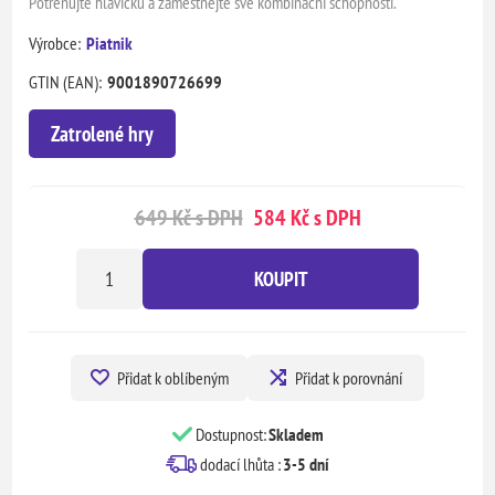
Potrénujte hlavičku a zaměstnejte své kombinační schopnosti.
Výrobce:
Piatnik
GTIN (EAN):
9001890726699
Zatrolené hry
649 Kč s DPH
584 Kč s DPH
KOUPIT
Přidat k oblíbeným
Přidat k porovnání
Dostupnost:
Skladem
dodací lhůta :
3-5 dní