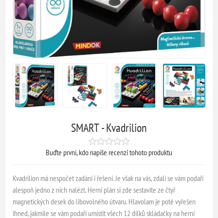
SMART - Kvadrilion
Buďte první, kdo napíše recenzi tohoto produktu
Kvadrilion má nespočet zadání i řešení. Je však na vás, zdali se vám podaří
alespoň jedno z nich nalézt. Herní plán si zde sestavíte ze čtyř
magnetických desek do libovolného útvaru. Hlavolam je poté vyřešen
ihned, jakmile se vám podaří umístit všech 12 dílků skládačky na herní