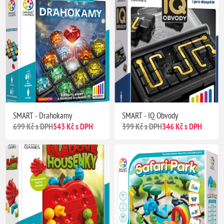
SMART - Drahokamy
SMART - IQ Obvody
699 Kč s DPH
543 Kč s DPH
399 Kč s DPH
346 Kč s DPH