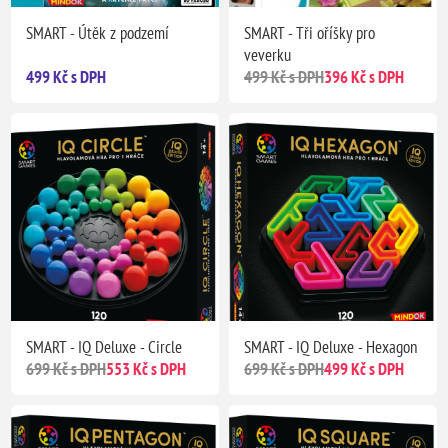
SMART - Útěk z podzemí
SMART - Tři oříšky pro
veverku
499 Kč s DPH
499 Kč s DPH
396 Kč s DPH
SMART - IQ Deluxe - Circle
SMART - IQ Deluxe - Hexagon
699 Kč s DPH
553 Kč s DPH
699 Kč s DPH
499 Kč s DPH