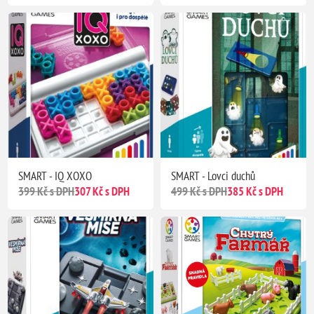
SMART - IQ XOXO
SMART - Lovci duchů
399 Kč s DPH
307 Kč s DPH
499 Kč s DPH
385 Kč s DPH