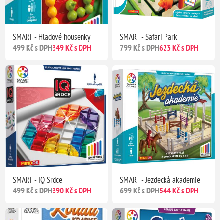
SMART - Hladové housenky
SMART - Safari Park
499 Kč s DPH
349 Kč s DPH
799 Kč s DPH
623 Kč s DPH
SMART - IQ Srdce
SMART - Jezdecká akademie
499 Kč s DPH
390 Kč s DPH
699 Kč s DPH
544 Kč s DPH