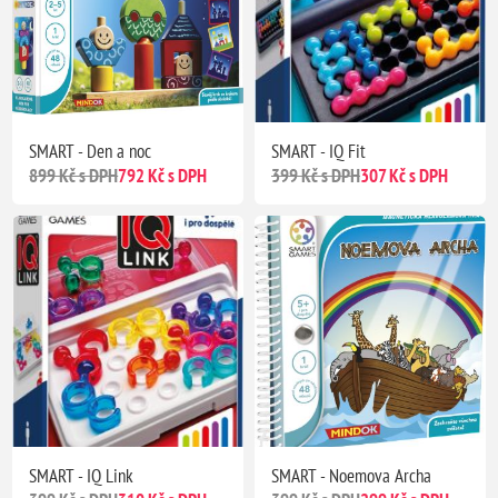
SMART - Den a noc
SMART - IQ Fit
899 Kč s DPH
792 Kč s DPH
399 Kč s DPH
307 Kč s DPH
SMART - IQ Link
SMART - Noemova Archa