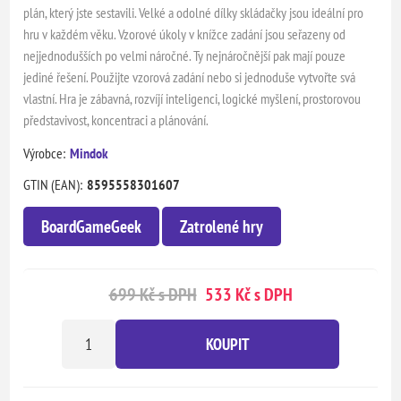
plán, který jste sestavili. Velké a odolné dílky skládačky jsou ideální pro
hru v každém věku. Vzorové úkoly v knížce zadání jsou seřazeny od
nejjednodušších po velmi náročné. Ty nejnáročnější pak mají pouze
jediné řešení. Použijte vzorová zadání nebo si jednoduše vytvořte svá
vlastní. Hra je zábavná, rozvíjí inteligenci, logické myšlení, prostorovou
představivost, koncentraci a plánování.
Výrobce:
Mindok
GTIN (EAN):
8595558301607
BoardGameGeek
Zatrolené hry
699 Kč s DPH
533 Kč s DPH
KOUPIT