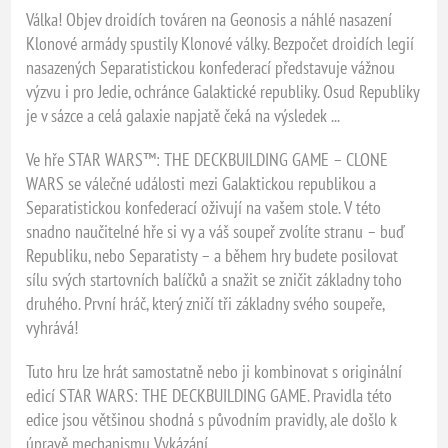
Válka! Objev droidích továren na Geonosis a náhlé nasazení
Klonové armády spustily Klonové války. Bezpočet droidích legií
nasazených Separatistickou konfederací představuje vážnou
výzvu i pro Jedie, ochránce Galaktické republiky. Osud Republiky
je v sázce a celá galaxie napjatě čeká na výsledek ...
Ve hře STAR WARS™: THE DECKBUILDING GAME – CLONE
WARS se válečné události mezi Galaktickou republikou a
Separatistickou konfederací oživují na vašem stole. V této
snadno naučitelné hře si vy a váš soupeř zvolíte stranu – buď
Republiku, nebo Separatisty – a během hry budete posilovat
sílu svých startovních balíčků a snažit se zničit základny toho
druhého. První hráč, který zničí tři základny svého soupeře,
vyhrává!
Tuto hru lze hrát samostatně nebo ji kombinovat s originální
edicí STAR WARS: THE DECKBUILDING GAME. Pravidla této
edice jsou většinou shodná s původním pravidly, ale došlo k
úpravě mechanismu Vykázání.