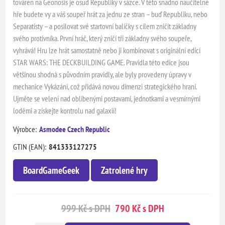
továren na Geonosis je osud Republiky v sázce. V této snadno naučitelné
hře budete vy a váš soupeř hrát za jednu ze stran – buď Republiku, nebo
Separatisty – a posilovat své startovní balíčky s cílem zničit základny
svého protivníka. První hráč, který zničí tři základny svého soupeře,
vyhrává! Hru lze hrát samostatně nebo ji kombinovat s originální edicí
STAR WARS: THE DECKBUILDING GAME. Pravidla této edice jsou
většinou shodná s původním pravidly, ale byly provedeny úpravy v
mechanice Vykázání, což přidává novou dimenzi strategického hraní.
Ujměte se velení nad oblíbenými postavami, jednotkami a vesmírnými
loděmi a získejte kontrolu nad galaxií!
Výrobce:
Asmodee Czech Republic
GTIN (EAN):
841333127275
BoardGameGeek
Zatrolené hry
999 Kč s DPH
790 Kč s DPH