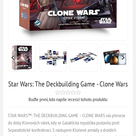
Star Wars: The Deckbuilding Game - Clone Wars
Buďte první, kdo napíše recenzi tohoto produktu
STAR WARS™: THE DECKBUILDING GAME – CLONE WARS vás přenese
do doby Klonových válek, kdy se Galaktická republika postavila proti
Separatistické konfederaci. S nástupem Klonové armády a droidích