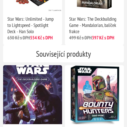
Star Wars: Unlimited - Jump
Star Wars: The Deckbuilding
to Lightspeed - Spotlight
Game - Mandalorian, balíček
Deck - Han Solo
frakce
630 Kč s DPH
554 Kč s DPH
499 Kč s DPH
397 Kč s DPH
Související produkty