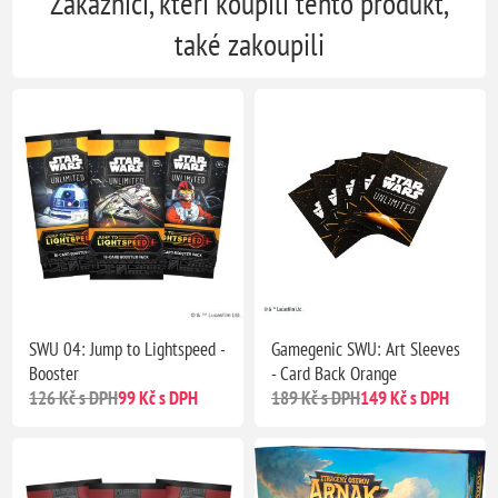
Zákazníci, kteří koupili tento produkt,
také zakoupili
SWU 04: Jump to Lightspeed -
Gamegenic SWU: Art Sleeves
Booster
- Card Back Orange
126 Kč s DPH
99 Kč s DPH
189 Kč s DPH
149 Kč s DPH