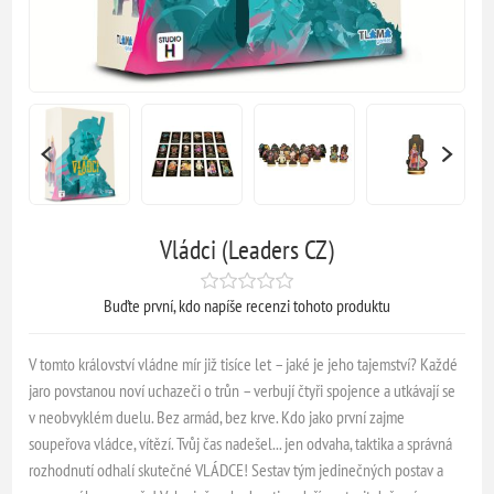
Vládci (Leaders CZ)
Buďte první, kdo napíše recenzi tohoto produktu
V tomto království vládne mír již tisíce let – jaké je jeho tajemství? Každé
jaro povstanou noví uchazeči o trůn – verbují čtyři spojence a utkávají se
v neobvyklém duelu. Bez armád, bez krve. Kdo jako první zajme
soupeřova vládce, vítězí. Tvůj čas nadešel... jen odvaha, taktika a správná
rozhodnutí odhalí skutečné VLÁDCE! Sestav tým jedinečných postav a