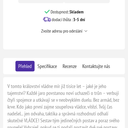
Dostupnost:
Skladem
dodací lhůta :
3-5 dní
Zvolte adresu pro odeslání
Přehled
Specifikace
Recenze
Kontaktujte nás
V tomto království vládne mír již tisíce let – jaké je jeho
tajemství? Každé jaro povstanou noví uchazeči o trůn – verbují
čtyři spojence a utkávají se v neobvyklém duelu. Bez armád, bez
krve. Kdo jako první zajme soupeřova vládce, vítězí. Tvůj čas
nadešel... jen odvaha, taktika a správná rozhodnutí odhalí
skutečné VLÁDCE! Sestav tým jedinečných postav a poraz svého
soupeře! Vyhraješ, pokud se ti podaří postavit dvě své postavy