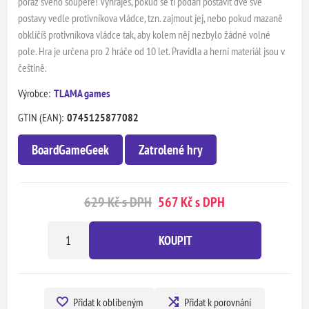
poraz svého soupeře! Vyhraješ, pokud se ti podaří postavit dvě své
postavy vedle protivníkova vládce, tzn. zajmout jej, nebo pokud mazaně
obklíčíš protivníkova vládce tak, aby kolem něj nezbylo žádné volné
pole. Hra je určena pro 2 hráče od 10 let. Pravidla a herní materiál jsou v
češtině.
Výrobce:
TLAMA games
GTIN (EAN):
0745125877082
BoardGameGeek
Zatrolené hry
629 Kč s DPH
567 Kč s DPH
KOUPIT
Přidat k oblíbeným
Přidat k porovnání