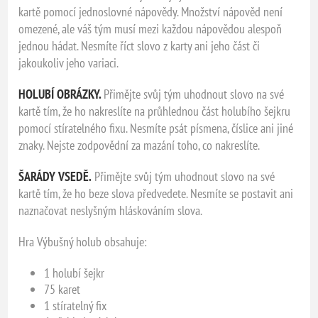
kartě pomocí jednoslovné nápovědy. Množství nápověd není
omezené, ale váš tým musí mezi každou nápovědou alespoň
jednou hádat. Nesmíte říct slovo z karty ani jeho část či
jakoukoliv jeho variaci.
HOLUBÍ OBRÁZKY.
Přimějte svůj tým uhodnout slovo na své
kartě tím, že ho nakreslíte na průhlednou část holubího šejkru
pomocí stíratelného fixu. Nesmíte psát písmena, číslice ani jiné
znaky. Nejste zodpovědní za mazání toho, co nakreslíte.
ŠARÁDY VSEDĚ.
Přimějte svůj tým uhodnout slovo na své
kartě tím, že ho beze slova předvedete. Nesmíte se postavit ani
naznačovat neslyšným hláskováním slova.
Hra Výbušný holub obsahuje:
1 holubí šejkr
75 karet
1 stíratelný fix