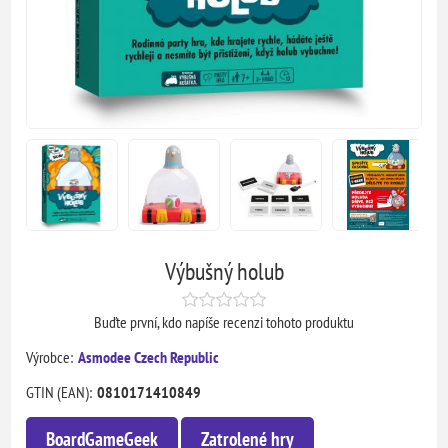
Výbušný holub
Buďte první, kdo napíše recenzi tohoto produktu
Výrobce:
Asmodee Czech Republic
GTIN (EAN):
0810171410849
BoardGameGeek
Zatrolené hry