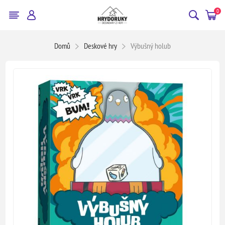
0
Domů
Deskové hry
Výbušný holub