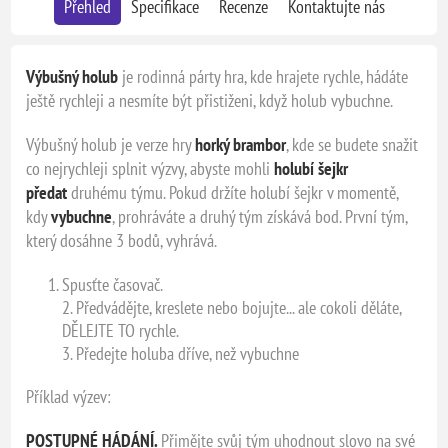
Přehled
Specifikace
Recenze
Kontaktujte nás
Výbušný holub
je rodinná párty hra, kde hrajete rychle, hádáte
ještě rychleji a nesmíte být přistiženi, když holub vybuchne.
Výbušný holub je verze hry
horký brambor
, kde se budete snažit
co nejrychleji splnit výzvy, abyste mohli
holubí šejkr
předat
druhému týmu. Pokud držíte holubí šejkr v momentě,
kdy
vybuchne
, prohráváte a druhý tým získává bod. První tým,
který dosáhne 3 bodů, vyhrává.
Spusťte časovač.
2. Předvádějte, kreslete nebo bojujte... ale cokoli děláte,
DĚLEJTE TO rychle.
3. Předejte holuba dříve, než vybuchne
Příklad výzev:
POSTUPNÉ HÁDÁNÍ.
Přimějte svůj tým uhodnout slovo na své