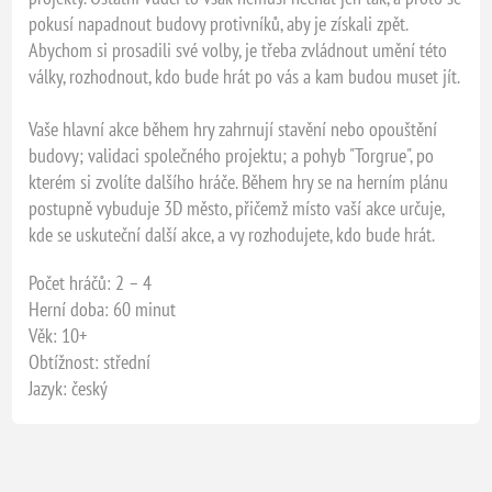
pokusí napadnout budovy protivníků, aby je získali zpět.
Abychom si prosadili své volby, je třeba zvládnout umění této
války, rozhodnout, kdo bude hrát po vás a kam budou muset jít.
Vaše hlavní akce během hry zahrnují stavění nebo opouštění
budovy; validaci společného projektu; a pohyb "Torgrue", po
kterém si zvolíte dalšího hráče. Během hry se na herním plánu
postupně vybuduje 3D město, přičemž místo vaší akce určuje,
kde se uskuteční další akce, a vy rozhodujete, kdo bude hrát.
Počet hráčů: 2 – 4
Herní doba: 60 minut
Věk: 10+
Obtížnost: střední
Jazyk: český