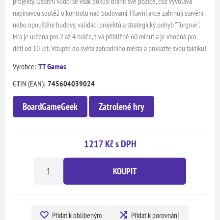
projekty. Ostatní vůdci se však pokusí bránit své pozice, což vyvolává
napínavou soutěž o kontrolu nad budovami. Hlavní akce zahrnují stavění
nebo opouštění budovy, validaci projektů a strategický pohyb "Torgrue".
Hra je určena pro 2 až 4 hráče, trvá přibližně 60 minut a je vhodná pro
děti od 10 let. Vstupte do světa zahradního města a prokažte svou taktiku!
Výrobce:
TT Games
GTIN (EAN):
745604039024
BoardGameGeek
Zatrolené hry
1217 Kč s DPH
KOUPIT
Přidat k oblíbeným
Přidat k porovnání