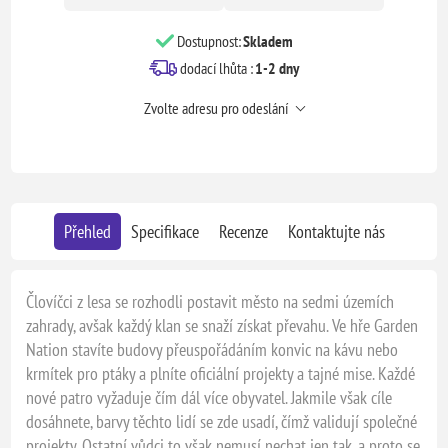
Dostupnost:
Skladem
dodací lhůta :
1-2 dny
Zvolte adresu pro odeslání
Přehled
Specifikace
Recenze
Kontaktujte nás
Človíčci z lesa se rozhodli postavit město na sedmi územích
zahrady, avšak každý klan se snaží získat převahu. Ve hře Garden
Nation stavíte budovy přeuspořádáním konvic na kávu nebo
krmítek pro ptáky a plníte oficiální projekty a tajné mise. Každé
nové patro vyžaduje čím dál více obyvatel. Jakmile však cíle
dosáhnete, barvy těchto lidí se zde usadí, čímž validují společné
projekty. Ostatní vůdci to však nemusí nechat jen tak, a proto se