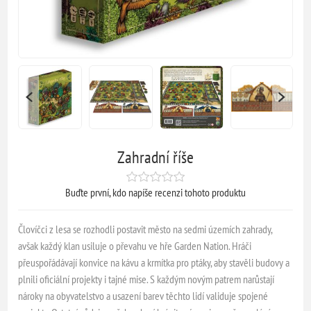
Zahradní říše
Buďte první, kdo napíše recenzi tohoto produktu
Človíčci z lesa se rozhodli postavit město na sedmi územích zahrady,
avšak každý klan usiluje o převahu ve hře Garden Nation. Hráči
přeuspořádávají konvice na kávu a krmítka pro ptáky, aby stavěli budovy a
plnili oficiální projekty i tajné mise. S každým novým patrem narůstají
nároky na obyvatelstvo a usazení barev těchto lidí validuje spojené