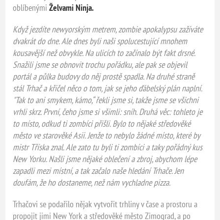
oblíbenými
Želvami Ninja.
Když jezdíte newyorským metrem, zombie apokalypsu zažíváte
dvakrát do dne. Ale dnes byli naši spolucestující mnohem
kousavější než obvykle. Na ulicích to začínalo být fakt drsné.
Snažili jsme se obnovit trochu pořádku, ale pak se objevil
portál a půlka budovy do něj prostě spadla. Na druhé straně
stál Trhač a křičel něco o tom, jak se jeho ďábelský plán naplní.
"Tak to ani smykem, kámo,“ řekli jsme si, takže jsme se všichni
vrhli skrz. První, čeho jsme si všimli: sníh. Druhá věc: tohleto je
to místo, odkud ti zombíci přišli. Bylo to nějaké středověké
město ve starověké Asii. Jenže to nebylo žádné místo, které by
mistr Tříska znal. Ale zato tu byli ti zombíci a taky pořádný kus
New Yorku. Našli jsme nějaké oblečení a zbroj, abychom lépe
zapadli mezi místní, a tak začalo naše hledání Trhače. Jen
doufám, že ho dostaneme, než nám vychladne pizza.
Trhačovi se podařilo nějak vytvořit trhliny v čase a prostoru a
propojit jimi New York a středověké město Zimograd, a po