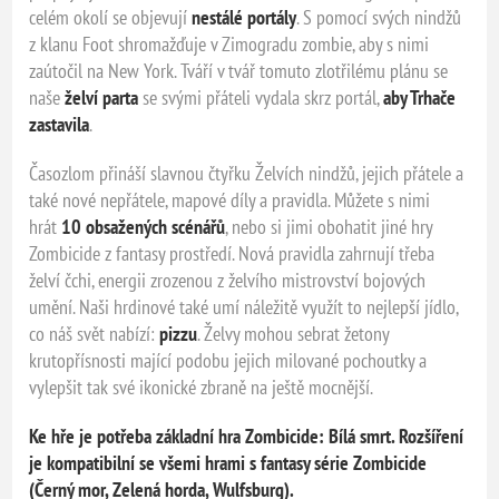
celém okolí se objevují
nestálé portály
. S pomocí svých nindžů
z klanu Foot shromažďuje v Zimogradu zombie, aby s nimi
zaútočil na New York. Tváří v tvář tomuto zlotřilému plánu se
naše
želví parta
se svými přáteli vydala skrz portál,
aby Trhače
zastavila
.
Časozlom přináší slavnou čtyřku Želvích nindžů, jejich přátele a
také nové nepřátele, mapové díly a pravidla. Můžete s nimi
hrát
10 obsažených scénářů
, nebo si jimi obohatit jiné hry
Zombicide z fantasy prostředí. Nová pravidla zahrnují třeba
želví čchi, energii zrozenou z želvího mistrovství bojových
umění. Naši hrdinové také umí náležitě využít to nejlepší jídlo,
co náš svět nabízí:
pizzu
. Želvy mohou sebrat žetony
krutopřísnosti mající podobu jejich milované pochoutky a
vylepšit tak své ikonické zbraně na ještě mocnější.
Ke hře je potřeba základní hra Zombicide: Bílá smrt. Rozšíření
je kompatibilní se všemi hrami s fantasy série Zombicide
(Černý mor, Zelená horda, Wulfsburg).