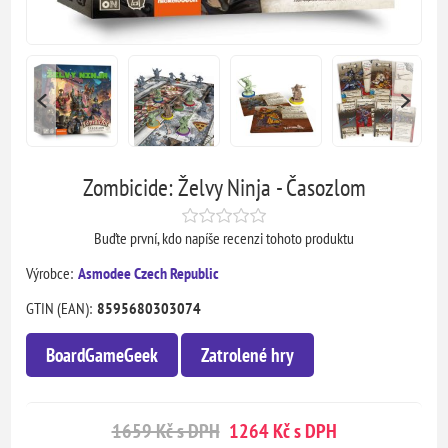
Zombicide: Želvy Ninja - Časozlom
Buďte první, kdo napíše recenzi tohoto produktu
Výrobce:
Asmodee Czech Republic
GTIN (EAN):
8595680303074
BoardGameGeek
Zatrolené hry
1659 Kč s DPH
1264 Kč s DPH