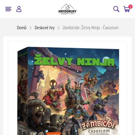
0
Domů
Deskové hry
Zombicide: Želvy Ninja - Časozlom