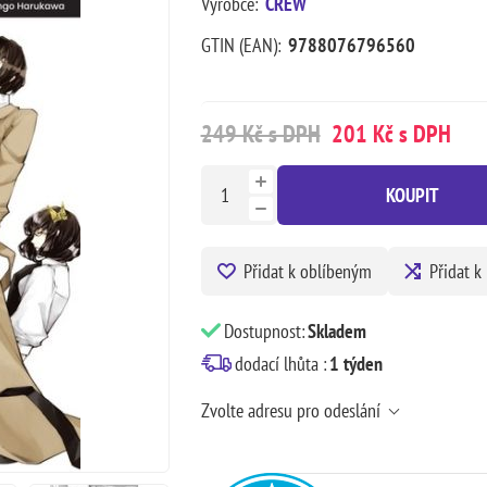
Výrobce:
CREW
GTIN (EAN):
9788076796560
249 Kč s DPH
201 Kč s DPH
KOUPIT
Přidat k oblíbeným
Přidat k
Dostupnost:
Skladem
dodací lhůta :
1 týden
Zvolte adresu pro odeslání