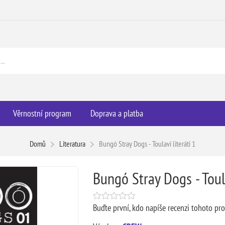
Věrnostní program
Doprava a platba
Domů
Literatura
Bungó Stray Dogs - Toulaví literáti 1
Bungó Stray Dogs - Toula
Buďte první, kdo napíše recenzi tohoto pr