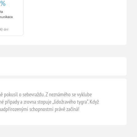
ně pokusil o sebevraždu. Z neznámého se vyklube
né případy a zrovna stopuje „lidožravého tygra“. Když
s nadpřirozenými schopnostmi právě začíná!