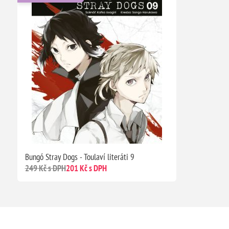
Bungó Stray Dogs - Toulaví literáti 9
249 Kč s DPH
201 Kč s DPH