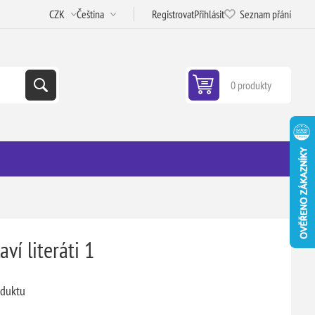
Registrovat
Přihlásit
Seznam přání
0 produkty
ví literáti 1
oduktu