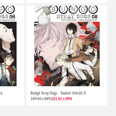
 6
Bungó Stray Dogs - Toulaví literáti 8
249 Kč s DPH
201 Kč s DPH