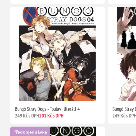
Bungó Stray Dogs - Toulaví literáti 4
Bungó Stray D
249 Kč s DPH
201 Kč s DPH
249 Kč s DP
Předobjednávka