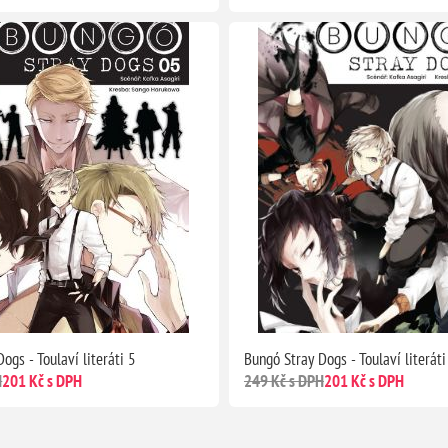
ogs - Toulaví literáti 5
Bungó Stray Dogs - Toulaví literáti
H
201 Kč s DPH
249 Kč s DPH
201 Kč s DPH