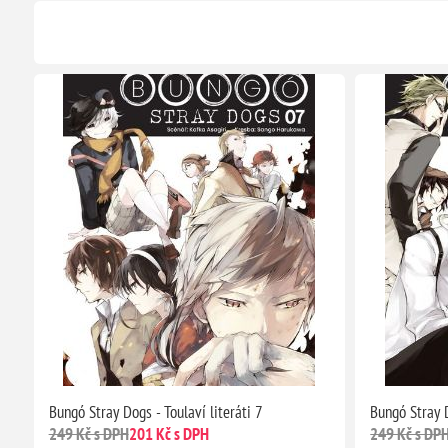
Bungó Stray Dogs - Toulaví literáti 7
Bungó Stray D
249 Kč s DPH
201 Kč s DPH
249 Kč s DP