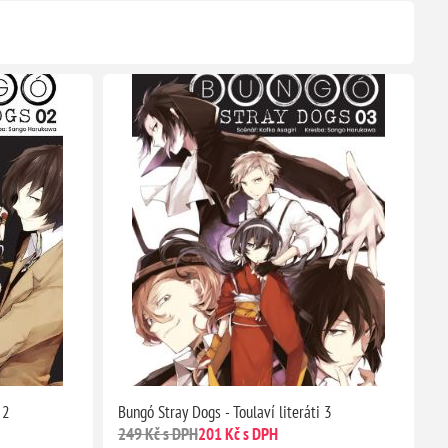
 2
Bungó Stray Dogs - Toulaví literáti 3
249 Kč s DPH
201 Kč s DPH