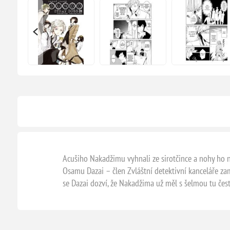
Acušiho Nakadžimu vyhnali ze sirotčince a nohy ho 
Osamu Dazai – člen Zvláštní detektivní kanceláře zam
se Dazai dozví, že Nakadžima už měl s šelmou tu čest