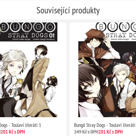
Související produkty
ogs - Toulaví literáti 1
Bungó Stray Dogs - Toulaví literáti
H
201 Kč s DPH
249 Kč s DPH
201 Kč s DPH