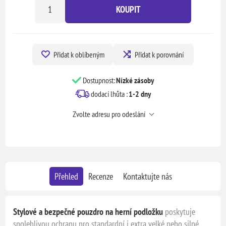
KOUPIT
Přidat k oblíbeným
Přidat k porovnání
Dostupnost:
Nízké zásoby
dodací lhůta :
1-2 dny
Zvolte adresu pro odeslání
Přehled
Recenze
Kontaktujte nás
Stylové a bezpečné pouzdro na herní podložku
poskytuje
spolehlivou ochranu pro standardní i extra velké nebo silné