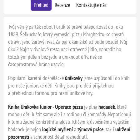
Přehled
Recenze
Kontaktujte nás
Tvůj věrný parťák robot Portík tě právě teleportoval do roku
1889. Šéfkuchaře, který vymyslel pizzu Margheritu, se chystá
otrávit jeho žárlivý rival. Za pár okamžiků už bude pozdě! Tvůj
úkol? Najít v rivalově restauraci otrávené jídlo, nahradit ho
totožným jídlem bez jedu a uniknout dřív, než se
časoprostorová brána uzavře.
Populární karetní dospělácké
únikovky
jsme uzpůsobili do knih
pro naše juniorské děti. Knihy jsou pro děti přijatelnou
a přehlednou formou pro hraní únikové hry.
Kniha Únikovka Junior - Operace pizza
je plná
hádanek
, které
mohou děti luštit samy ale i s rodinou či kamarády. Nepotřebují
k tomu žádné konkrétní znalosti. Klíčem k úspěšnému vyluštění
hádanek je nejen
logické myšlení
a
týmová práce
, tak i
udržení
pozornosti
a schopnost dělat rozhodnutí.