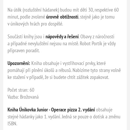
Na útěk (rozluštění hádanek) budou mít děti 30, respektive 60
minut, podle zvolené
úrovně obtížnosti
, stejně jako je tomu
v únikových hrách pro dospělé.
Součástí knihy jsou i
nápovědy a řešení
. Obavy z náročnosti
a případné nevyluštění nejsou na místě. Robot Portík je vždy
připraven poradit.
Upozornění:
Kniha obsahuje i vystřihovací prvky, které
pomáhají při plnění úkolů a rébusů. Nabízíme tyto strany volně
ke stažení v případě, že si budete chtít zážitek zopakovat.
Počet stran: 60
Vazba: Brožovaná
Kniha Únikovka Junior - Operace pizza 2. vydání
obsahuje
stejné hádanky jako 1. vydání. Jedná se pouze o dotisk a změnu
ISBN.