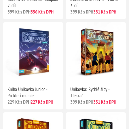
2. díl
3. díl
399 Kč s DPH
356 Kč s DPH
399 Kč s DPH
331 Kč s DPH
Kniha Únikovka Junior -
Únikovka: Rychlé šípy -
Prokletí mumie
Tleskač
229 Kč s DPH
227 Kč s DPH
399 Kč s DPH
331 Kč s DPH