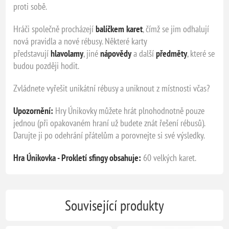
proti sobě.
Hráči společně procházejí
balíčkem karet
, čímž se jim odhalují
nová pravidla a nové rébusy. Některé karty
představují
hlavolamy
, jiné
nápovědy
a další
předměty
, které se
budou později hodit.
Zvládnete vyřešit unikátní rébusy a uniknout z místnosti včas?
Upozornění:
Hry Únikovky můžete hrát plnohodnotně pouze
jednou (při opakovaném hraní už budete znát řešení rébusů).
Darujte ji po odehrání přátelům a porovnejte si své výsledky.
Hra Únikovka - Prokletí sfingy obsahuje:
60 velkých karet.
Související produkty