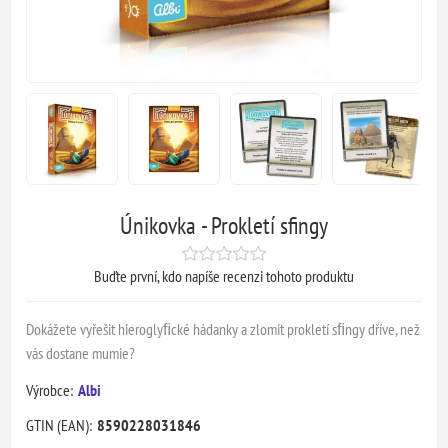
Únikovka - Prokletí sfingy
Buďte první, kdo napíše recenzi tohoto produktu
Dokážete vyřešit hieroglyﬁcké hádanky a zlomit prokletí sﬁngy dříve, než
vás dostane mumie?
Výrobce:
Albi
GTIN (EAN):
8590228031846