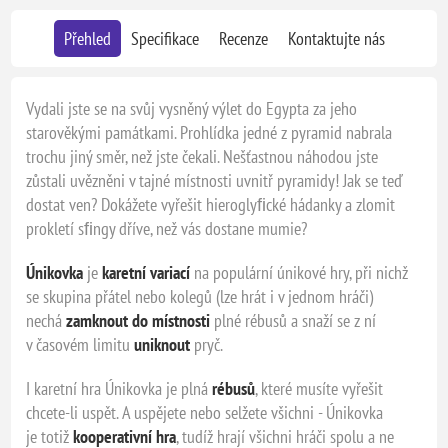
Přehled
Specifikace
Recenze
Kontaktujte nás
Vydali jste se na svůj vysněný výlet do Egypta za jeho
starověkými památkami. Prohlídka jedné z pyramid nabrala
trochu jiný směr, než jste čekali. Nešťastnou náhodou jste
zůstali uvězněni v tajné místnosti uvnitř pyramidy! Jak se teď
dostat ven? Dokážete vyřešit hieroglyﬁcké hádanky a zlomit
prokletí sﬁngy dříve, než vás dostane mumie?
Únikovka
je
karetní variací
na populární únikové hry, při nichž
se skupina přátel nebo kolegů (lze hrát i v jednom hráči)
nechá
zamknout do místnosti
plné rébusů a snaží se z ní
v časovém limitu
uniknout
pryč.
I karetní hra Únikovka je plná
rébusů
, které musíte vyřešit
chcete-li uspět. A uspějete nebo selžete všichni - Únikovka
je totiž
kooperativní hra
, tudíž hrají všichni hráči spolu a ne