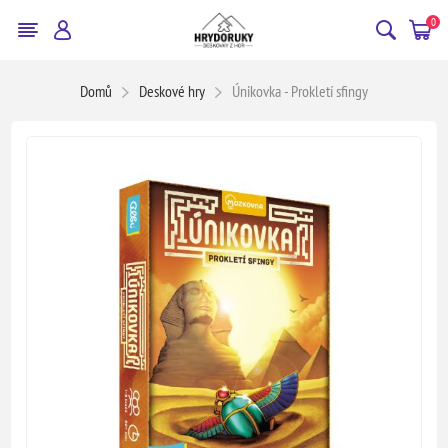
0
Domů
Deskové hry
Únikovka - Prokletí sfingy