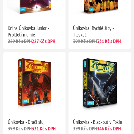
Kniha Únikovka Junior -
Únikovka: Rychlé šípy -
Prokletí mumie
Tleskač
229 Kč s DPH
227 Kč s DPH
399 Kč s DPH
331 Kč s DPH
Únikovka - Dračí sluj
Únikovka - Blackout v Tokiu
399 Kč s DPH
331 Kč s DPH
399 Kč s DPH
346 Kč s DPH