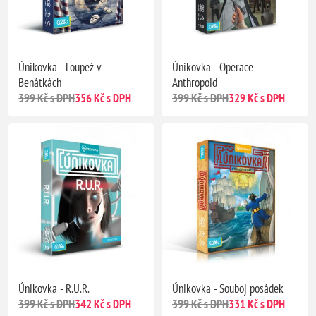
Únikovka - Loupež v
Únikovka - Operace
Benátkách
Anthropoid
399 Kč s DPH
356 Kč s DPH
399 Kč s DPH
329 Kč s DPH
Únikovka - R.U.R.
Únikovka - Souboj posádek
399 Kč s DPH
342 Kč s DPH
399 Kč s DPH
331 Kč s DPH